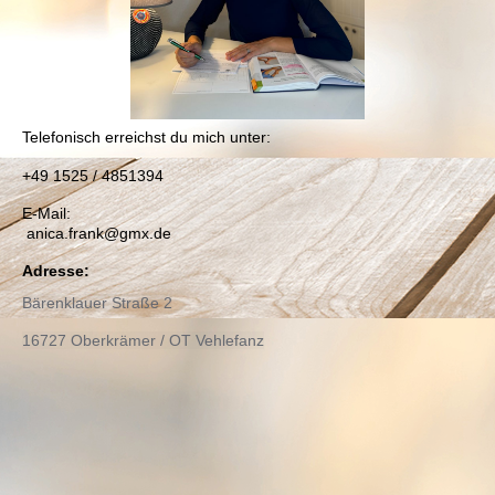
T
elefonisch erreichst du mich unter:
+49 1525 / 4851394
E-Mail:
anica.frank@gmx.de
Adresse:
Bärenklauer Straße 2
16727 Oberkrämer / OT Vehlefanz