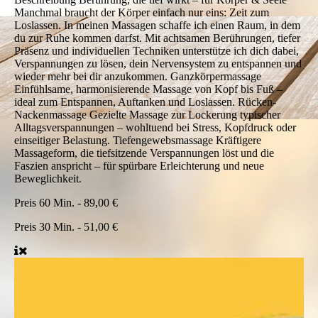
Manchmal braucht der Körper einfach nur eins: Zeit zum
Loslassen. In meinen Massagen schaffe ich einen Raum, in dem
du zur Ruhe kommen darfst. Mit achtsamen Berührungen, tiefer
Präsenz und individuellen Techniken unterstütze ich dich dabei,
Verspannungen zu lösen, dein Nervensystem zu entspannen und
wieder mehr bei dir anzukommen. Ganzkörpermassage
Einfühlsame, harmonisierende Massage von Kopf bis Fuß –
ideal zum Entspannen, Auftanken und Loslassen. Rücken-
Nackenmassage Gezielte Massage zur Lockerung typischer
Alltagsverspannungen – wohltuend bei Stress, Kopfdruck oder
einseitiger Belastung. Tiefengewebsmassage Kräftigere
Massageform, die tiefsitzende Verspannungen löst und die
Faszien anspricht – für spürbare Erleichterung und neue
Beweglichkeit.
Preis
60 Min. - 89,00 €
Preis
30 Min. - 51,00 €