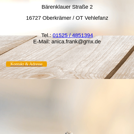
Bärenklauer Straße 2
16727 Oberkrämer / OT Vehlefanz
Tel.:
01525 / 4851394
E-Mail: anica.frank@gmx.de
Kontakt & Adresse